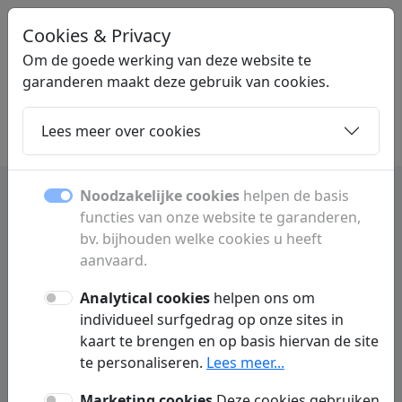
Cookies & Privacy
LINKPLEK
.NL
Om de goede werking van deze website te
garanderen maakt deze gebruik van cookies.
Lees meer over cookies
Home
Dochters
Artikelen
Contact
Noodzakelijke cookies
helpen de basis
functies van onze website te garanderen,
Gsm abonnementen
bv. bijhouden welke cookies u heeft
vergelijken in nederland
aanvaard.
Analytical cookies
helpen ons om
Vergelijk gsm-abonnementen, databundels
individueel surfgedrag op onze sites in
en mobiele providers in Nederland. Vind
kaart te brengen en op basis hiervan de site
eenvoudig het voordeligste abonnement.
te personaliseren.
Lees meer...
Marketing cookies
Deze cookies gebruiken