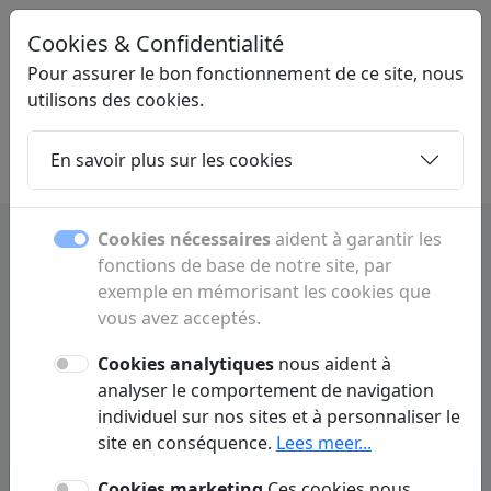
Cookies & Confidentialité
LINKPLEK
.NL
Pour assurer le bon fonctionnement de ce site, nous
utilisons des cookies.
En savoir plus sur les cookies
Home
Sous-pages
Articles
Contact
Cookies nécessaires
aident à garantir les
fonctions de base de notre site, par
exemple en mémorisant les cookies que
Sous-pages
vous avez acceptés.
Découvrez toutes les sous-pages et rubriques.
Cookies analytiques
nous aident à
analyser le comportement de navigation
individuel sur nos sites et à personnaliser le
site en conséquence.
Lees meer...
G
Cookies marketing
Ces cookies nous